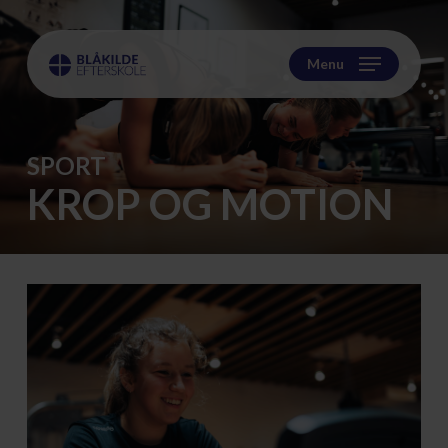
Skip
to
main
Menu
content
SPORT
KROP OG MOTION