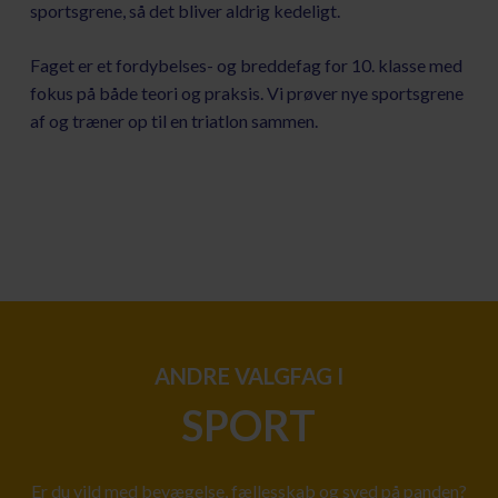
sportsgrene, så det bliver aldrig kedeligt.
Faget er et fordybelses- og breddefag for 10. klasse med
fokus på både teori og praksis. Vi prøver nye sportsgrene
af og træner op til en triatlon sammen.
ANDRE VALGFAG I
SPORT
Er du vild med bevægelse, fællesskab og sved på panden?