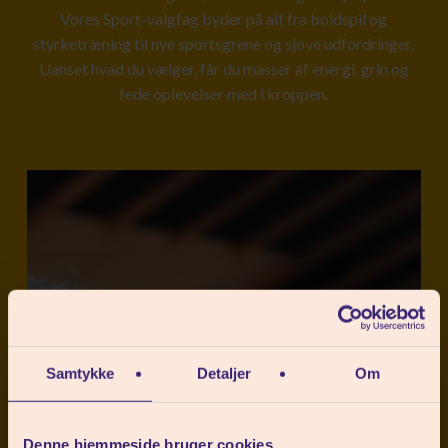
Vores Sport-valgfag byder på alt fra boldspil og
styrketræning til nye sportsgrene og sjove udfordringer.
Uanset hvad du vælger, får du masser af energi, grin og
fede oplevelser med i kroppen.
SPINNING
Samtykke
Detaljer
Om
Denne hjemmeside bruger cookies