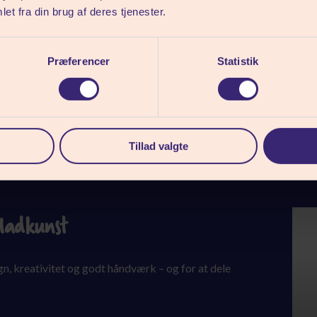
et fra din brug af deres tjenester.
Præferencer
Statistik
Tillad valgte
Madkunst
gn, kreativitet og godt håndværk – og for at dele