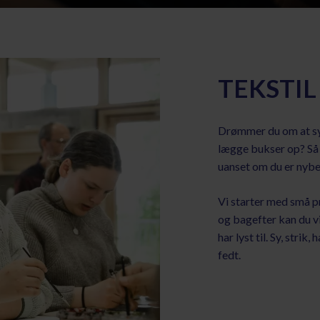
TEKSTIL
Drømmer du om at sy d
lægge bukser op? Så er
uanset om du er nybe
Vi starter med små p
og bagefter kan du vi
har lyst til. Sy, strik
fedt.