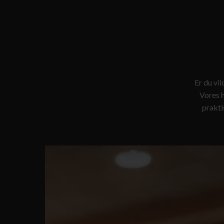
Er du vi
Vores h
prakti
KUNST
OG
FORM