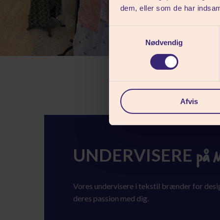
dem, eller som de har indsaml
Samtykkevalg
Nødvendig
Afvis
UNDERVISERE
på 
Vores undervisere i tekstil brænder for desi
deres passion med dig.