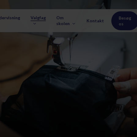
dervisning
Valgfag
Om
Besøg
Kontakt
skolen
os
HÅNDVÆRK
OUTDOO
. klasse
Værdigrundlag
0. klasse
Medarbejdere
Billedkunst & Krealiv
Jagttegn
Foto & Film
Friluft
Valgfag
Arrangementer
Keramik
Bocart
Vejledning og praktik
A-Å
Knivfremstilling
Det formelle
Madkunst
Tekstil
Bæredygtighed
Trædesign
Elevforening
Ledige stillinger
Lærerstuderende