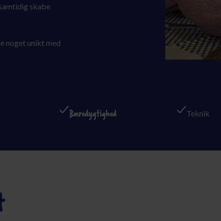
 samtidig skabe
rme noget unikt med
Bæredygtighed
Teknik
t