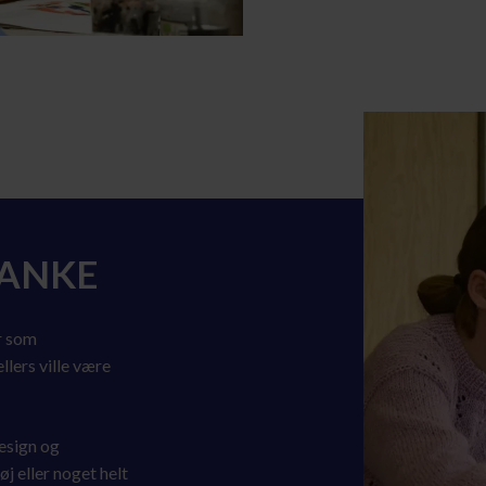
TANKE
r som
llers ville være
design og
j eller noget helt