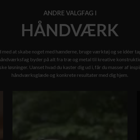
ANDRE VALGFAG I
HÅNDVÆRK
ld med at skabe noget med hænderne, bruge værktøj og se idéer t
åndværksfag byder på alt fra træ og metal til kreative konstrukt
ske løsninger. Uanset hvad du kaster dig ud i, får du masser af inspi
håndværksglæde og konkrete resultater med dig hjem.
KNIVFREMSTILLING
F
&
F