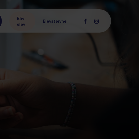
Bliv
facebook
instagram
Elevstævne
elev
R
LIVSSTIL
MENNESKELIV &
KRISTENDOM
TØSELIV