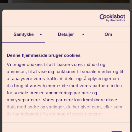
på Menneskeliv &
UNDERVISERE
Samtykke
Detaljer
Om
Kristendom
Denne hjemmeside bruger cookies
Vores undervisere brænder for livets store
Vi bruger cookies til at tilpasse vores indhold og
spørgsmål, eksistens, tro og etik – og for at dele
annoncer, til at vise dig funktioner til sociale medier og til
deres viden og nysgerrighed med dig.
at analysere vores trafik. Vi deler også oplysninger om
din brug af vores hjemmeside med vores partnere inden
De skaber et trygt og åbent læringsrum med
for sociale medier, annonceringspartnere og
plads til refleksion, debat og fordybelse – og
analysepartnere. Vores partnere kan kombinere disse
hvor alle kan være med, uanset tro, erfaring eller
data med andre oplysninger, du har givet dem, eller som
ståsted.
de har indsamlet fra din brug af deres tjenester.
Med dem ved din side bliver hver samtale en
Samtykkevalg