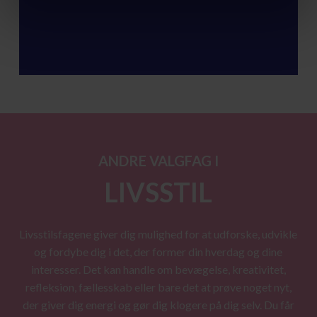
ANDRE VALGFAG I
LIVSSTIL
Livsstilsfagene giver dig mulighed for at udforske, udvikle
og fordybe dig i det, der former din hverdag og dine
interesser. Det kan handle om bevægelse, kreativitet,
refleksion, fællesskab eller bare det at prøve noget nyt,
der giver dig energi og gør dig klogere på dig selv. Du får