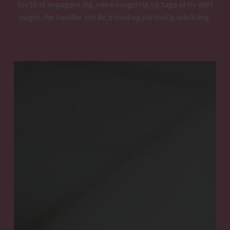
lov til at engagere dig, være nysgerrig og tage aktiv del i
noget, der handler om liv, trivsel og personlig udvikling.
TØSELIV