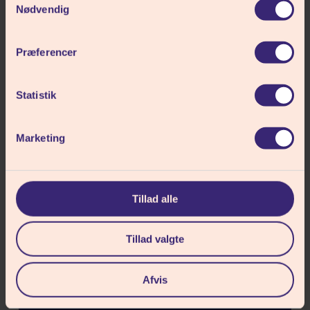
mulighed for at forstå dig selv og andre bedre,
Nødvendig
og for at se, hvordan kristendommens
fortællinger og værdier kan kaste lys over
Præferencer
menneskelivet i dag.
Statistik
Mød vores medarbejdere
Marketing
Tillad alle
Tillad valgte
Afvis